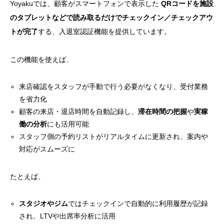
Yoyakuでは、顧客がスマートフォンで表示した
QRコードを施設
のタブレットなどで読み取るだけでチェックイン／チェックアウ
トが完了
する、入退室認証機能を提供しています。
この機能を使えば、
来店確認をスタッフが手動で行う必要がなくなり、受付業務
を省力化
顧客の来店・退店時間を自動記録し、
滞在時間の把握
や
実稼
働の分析
にも活用可能
スタッフ側の予約リストがリアルタイムに更新され、案内や
対応がスムーズに
たとえば、
スタジオやジム
ではチェックインで自動的に利用履歴が記録
され、LTVや出席率分析に活用