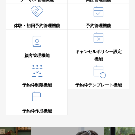


体験・初回予約管理機能
予約管理機能


キャンセルポリシー設定
顧客管理機能
機能


予約枠制限機能
予約枠テンプレート機能

予約枠作成機能