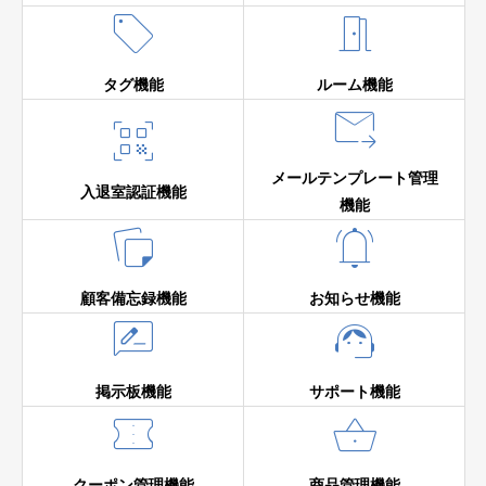


タグ機能
ルーム機能


メールテンプレート管理
入退室認証機能
機能


顧客備忘録機能
お知らせ機能


掲示板機能
サポート機能


クーポン管理機能
商品管理機能