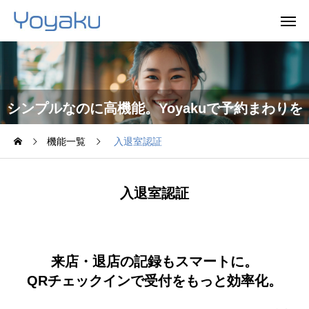
シンプルなのに高機能。Yoyakuで予約まわりを
機能一覧
入退室認証
まるごと効率化。
入退室認証
来店・退店の記録もスマートに。
QRチェックインで受付をもっと効率化。