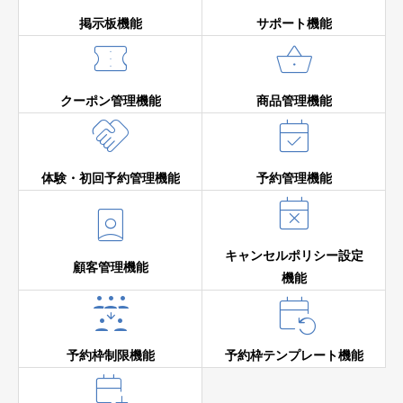
掲示板機能
サポート機能


クーポン管理機能
商品管理機能


体験・初回予約管理機能
予約管理機能


キャンセルポリシー設定
顧客管理機能
機能


予約枠制限機能
予約枠テンプレート機能
