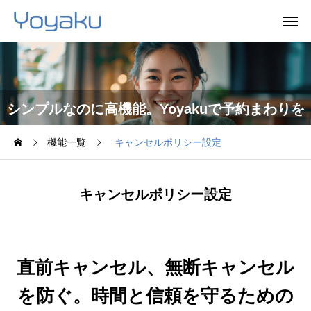
シンプルなのに高機能。Yoyakuで予約まわりを
機能一覧
キャンセルポリシー設定
まるごと効率化。
キャンセルポリシー設定
直前キャンセル、無断キャンセル
を防ぐ。時間と信頼を守るための