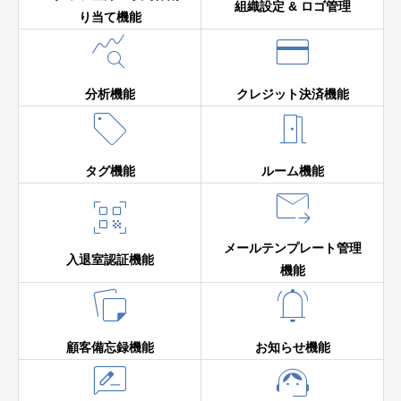
組織設定 & ロゴ管理
り当て機能


分析機能
クレジット決済機能


タグ機能
ルーム機能


メールテンプレート管理
入退室認証機能
機能


顧客備忘録機能
お知らせ機能

